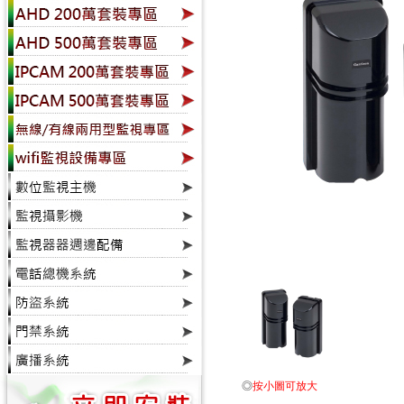
◎
按小圖可放大