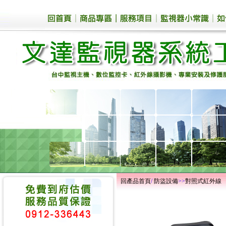
回產品首頁
/
防盜設備
>>
對照式紅外線