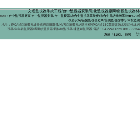
文達監視器系統工程/台中監視器安裝/彰化監視器廠商/南投監視器材/
mail：
台中監視器廠商/台中監視器安裝/台中監視器材/台中監視器系統促銷/台中電話總機系統/IPCAM
視器安裝/苗栗監視器廠商/苗栗監視器材行/南投監
地址：IPCAM百萬畫素紅外線網路攝影機/NVR百萬畫素網路主機/IPCAM 130萬畫素防水型紅外
視器/集集鎮監視器/鹿港鎮監視器/員林鎮監視器/埔鹽鄉監視器 電話：04-22414669,0912-
訪
系統「8193
.
」維護