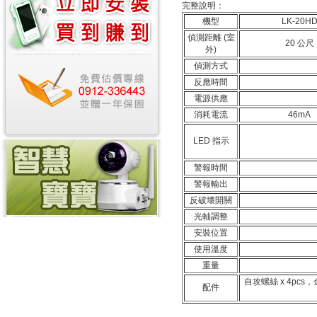
完整說明：
機型
LK-20H
偵測距離 (室
20 公尺
外)
偵測方式
反應時間
電源供應
消耗電流
46mA
LED 指示
警報時間
警報輸出
反破壞開關
光軸調整
安裝位置
使用溫度
重量
自攻螺絲 x 4pcs，金
配件