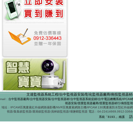
文達監視器系統工程/台中監視器安裝/彰化監視器廠商/南投監視器材/
mail：
台中監視器廠商/台中監視器安裝/台中監視器材/台中監視器系統促銷/台中電話總機系統/IPCAM
視器安裝/苗栗監視器廠商/苗栗監視器材行/南投監
地址：IPCAM百萬畫素紅外線網路攝影機/NVR百萬畫素網路主機/IPCAM 130萬畫素防水型紅外
視器/集集鎮監視器/鹿港鎮監視器/員林鎮監視器/埔鹽鄉監視器 電話：04-22414669,0912-
訪
系統「8193
.
」維護