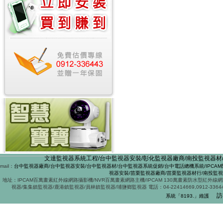
文達監視器系統工程/台中監視器安裝/彰化監視器廠商/南投監視器材/
mail：
台中監視器廠商/台中監視器安裝/台中監視器材/台中監視器系統促銷/台中電話總機系統/IPCAM
視器安裝/苗栗監視器廠商/苗栗監視器材行/南投監
地址：IPCAM百萬畫素紅外線網路攝影機/NVR百萬畫素網路主機/IPCAM 130萬畫素防水型紅外
視器/集集鎮監視器/鹿港鎮監視器/員林鎮監視器/埔鹽鄉監視器 電話：04-22414669,0912-
訪
系統「8193
.
」維護